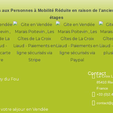
 aux Personnes à Mobilité Réduite en raison de l’ancienn
étages
Contact
La Croix 
uy du Fou
85410 Riv
France​
+33 (0)2.
contact@gi
ur votre séjour en Vendée