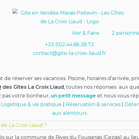
Voir & Faire
2 personn
+33 (0)2.44.68.38.72
contact@gite-la-croix-liaud.fr
 de réserver ses vacances. Piscine, horaires d’arrivée, pr
 des Gîtes La Croix Liaud
, toutes nos réponses aux que
z pas votre bonheur,
un petit message
et nous vous répo
|
Logistique & vie pratique
|
Réservation & services
|
Détent
aux alentours
de La Croix Liaud ?
ués sur la commune de Rives du Fougerais (Cezais) au lie