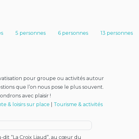
es
5 personnes
6 personnes
13 personnes
ivatisation pour groupe ou activités autour
stions que l’on nous pose le plus souvent.
ndrons avec plaisir !
e & loisirs sur place
|
Tourisme & activités
u-dit “La Croix Liaud”, au cœur du