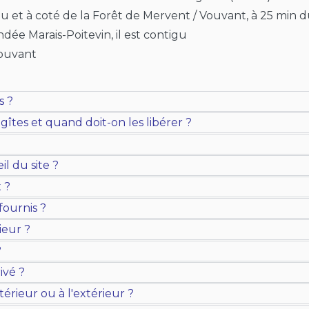
et à coté de la Forêt de Mervent / Vouvant, à 25 min du
endée Marais-Poitevin, il est contigu
Vouvant
s ?
îtes et quand doit-on les libérer ?
il du site ?
 ?
ournis ?
ieur ?
?
ivé ?
térieur ou à l'extérieur ?