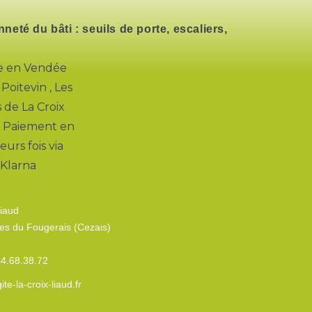
eté du bâti : seuils de porte, escaliers,
Liaud
es du Fougerais (Cezais)
44.68.38.72
te-la-croix-liaud.fr