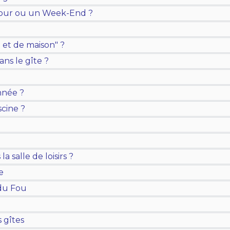
jour ou un Week-End ?
 et de maison" ?
dans le gîte ?
année ?
scine ?
a salle de loisirs ?
e
 du Fou
s gîtes