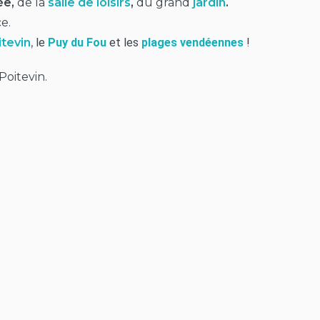
ée,
de la
salle de loisirs
,
du grand
jardin
.
e.
tevin
,
le
Puy du Fou
et les
plages vendéennes
!
oitevin.