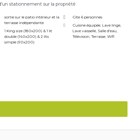
d’un stationnement sur la propriété
sortie sur le patio intérieur et la
Gîte 6 personnes
terrasse indépendante
Cuisine équipée
,
Lave linge
,
1 King size (180x200) & 1 lit
Lave vaisselle
,
Salle d'eau
,
double (140x200) & 2 lits
Télévision
,
Terrasse
,
Wifi
simple (90x200)