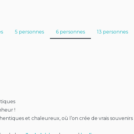
es
5 personnes
6 personnes
13 personnes
ntiques
nheur !
hentiques et chaleureux, où l’on crée de vrais souvenirs