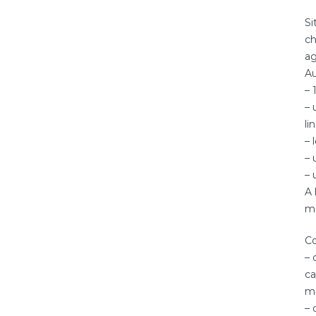
Si
ch
ag
Au
– 
– 
li
– 
– 
– 
A 
me
Co
– 
ca
mo
– 