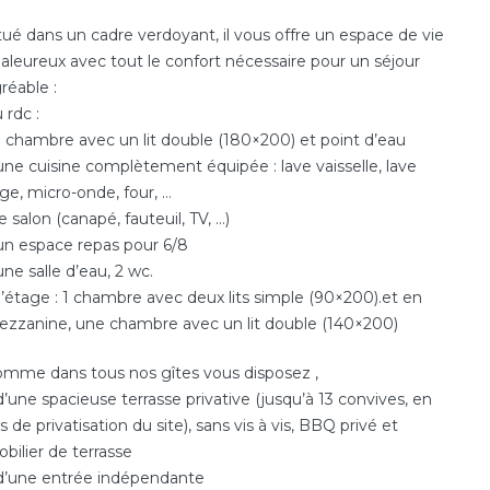
tué dans un cadre verdoyant, il vous offre un espace de vie
aleureux avec tout le confort nécessaire pour un séjour
réable :
 rdc :
1 chambre avec un lit double (180×200) et point d’eau
une cuisine complètement équipée : lave vaisselle, lave
nge, micro-onde, four, …
le salon (canapé, fauteuil, TV, …)
un espace repas pour 6/8
une salle d’eau, 2 wc.
l’étage : 1 chambre avec deux lits simple (90×200).et en
zzanine, une chambre avec un lit double (140×200)
mme dans tous nos gîtes vous disposez ,
d’une spacieuse terrasse privative (jusqu’à 13 convives, en
s de privatisation du site), sans vis à vis, BBQ privé et
bilier de terrasse
d’une entrée indépendante