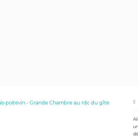
Al
un
dé